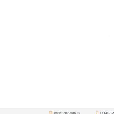
krg@plombaural.ru
+7 (352) 