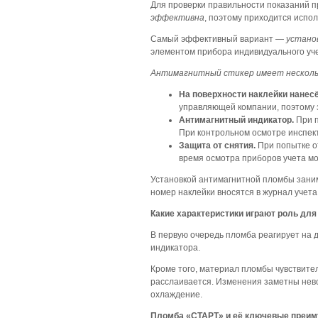
Для проверки правильности показаний 
эффективна
, поэтому приходится испо
Самый эффективный вариант —
устано
элементом прибора индивидуального уче
Антимагнитный стикер имеет несколь
На поверхности наклейки нанес
управляющей компании, поэтому 
Антимагнитный индикатор.
При п
При контрольном осмотре инспек
Защита от снятия.
При попытке от
время осмотра приборов учета м
Установкой антимагнитной пломбы зани
номер наклейки вносятся в журнал учета
Какие характеристики играют роль для
В первую очередь пломба реагирует на 
индикатора.
Кроме того, материал пломбы чувствител
расслаивается. Изменения заметны нево
охлаждение.
Пломба «СТАРТ» и её ключевые преим