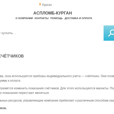
Курган
АСПЛОМБ-КУРГАН
О КОМПАНИИ
КОНТАКТЫ
ПОМОЩЬ
ДОСТАВКА И ОПЛАТА
СЧЁТЧИКОВ
тва, газа используются приборы индивидуального учета —
счётчики
. Они поз
умму к оплате.
ремятся изменить показания счётчиков. Для этого используются магниты. По
го показания перестают меняться.
ьных ресурсов, управляющие компании прибегают к различным способам за
ков.