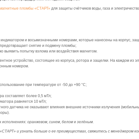
магнитные пломбы «СТАРТ»
для защиты счётчиков воды, газа и электричеств
ндикатором и восьмизначными номерами, которые нанесены на корпус, защёл
предотвращает снятие и подмену пломбы;
ко выявить попытку взлома или воздействия магнитом.
нтное устройство, состоящее из корпуса, ротора и защелки. На каждом из э
ионным номером.
пользование при температуре от -50 до +90 °C;
ра составляет более 0,5 мТл;
катора равняется 10 мТл;
ного датчика не оказывают влияния внешние источники излучения (мобильны
оры).
х исполнениях:
оранжевом
,
синем
,
белом
и
зелёным
.
СТАРТ» и узнать больше о ее преимуществах, свяжитесь с менеджером 