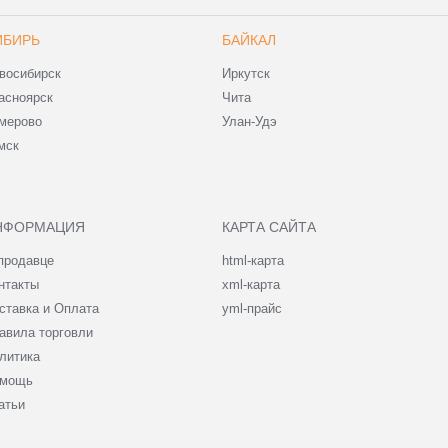
ИБИРЬ
БАЙКАЛ
восибирск
Иркутск
асноярск
Чита
мерово
Улан-Удэ
мск
НФОРМАЦИЯ
КАРТА САЙТА
продавце
html-карта
нтакты
xml-карта
ставка и Оплата
yml-прайс
авила торговли
литика
мощь
атьи