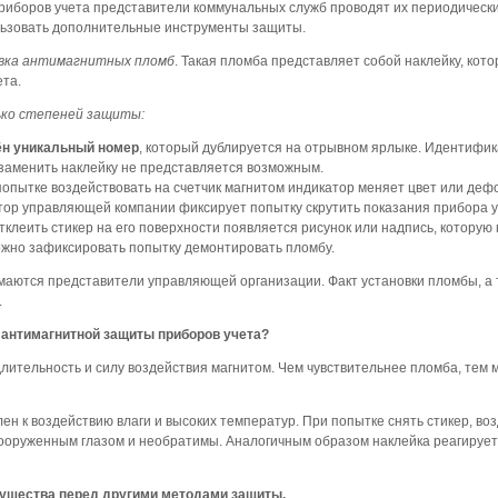
приборов учета представители коммунальных служб проводят их периодичес
льзовать дополнительные инструменты защиты.
вка антимагнитных пломб
. Такая пломба представляет собой наклейку, ко
та.
ко степеней защиты:
ён уникальный номер
, который дублируется на отрывном ярлыке. Идентифи
заменить наклейку не представляется возможным.
опытке воздействовать на счетчик магнитом индикатор меняет цвет или де
тор управляющей компании фиксирует попытку скрутить показания прибора у
клеить стикер на его поверхности появляется рисунок или надпись, которую 
ожно зафиксировать попытку демонтировать пломбу.
маются представители управляющей организации. Факт установки пломбы, а
.
 антимагнитной защиты приборов учета?
длительность и силу воздействия магнитом. Чем чувствительнее пломба, те
ен к воздействию влаги и высоких температур. При попытке снять стикер, во
оруженным глазом и необратимы. Аналогичным образом наклейка реагирует 
ущества перед другими методами защиты.