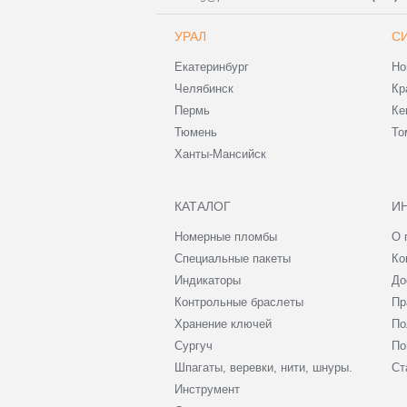
УРАЛ
С
Екатеринбург
Но
Челябинск
Кр
Пермь
Ке
Тюмень
То
Ханты-Мансийск
КАТАЛОГ
И
Номерные пломбы
О 
Специальные пакеты
Ко
Индикаторы
До
Контрольные браслеты
Пр
Хранение ключей
По
Сургуч
По
Шпагаты, веревки, нити, шнуры.
Ст
Инструмент