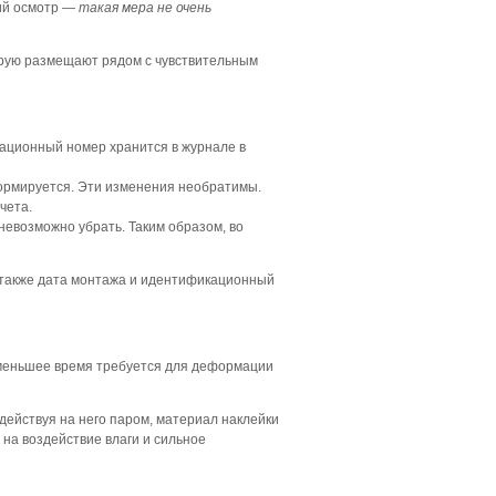
кий осмотр —
такая мера не очень
торую размещают рядом с чувствительным
кационный номер хранится в журнале в
формируется. Эти изменения необратимы.
чета.
невозможно убрать. Таким образом, во
 также дата монтажа и идентификационный
м меньшее время требуется для деформации
здействуя на него паром, материал наклейки
на воздействие влаги и сильное