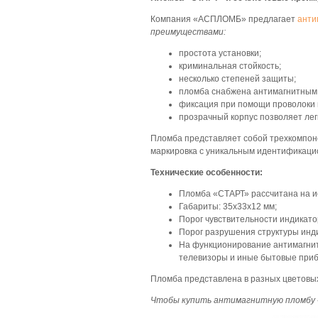
Компания «АСПЛОМБ» предлагает
анти
преимуществами:
простота установки;
криминальная стойкость;
несколько степеней защиты;
пломба снабжена антимагнитным и
фиксация при помощи проволоки 
прозрачный корпус позволяет лег
Пломба представляет собой трехкомпоне
маркировка с уникальным идентификац
Технические особенности:
Пломба «СТАРТ» рассчитана на ис
Габариты: 35х33х12 мм;
Порог чувствительности индикато
Порог разрушения структуры инди
На функционирование антимагнит
телевизоры и иные бытовые приб
Пломба представлена в разных цветовы
Чтобы купить антимагнитную пломбу «