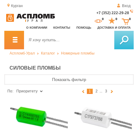
Курган
Вход
+7 (352) 222-29-28
За
0
0
0
о
О КОМПАНИИ
КОНТАКТЫ
ПОМОЩЬ
ДОСТАВКА И ОПЛАТА
зв
Аспломб-Урал
Каталог
Номерные пломбы
СИЛОВЫЕ ПЛОМБЫ
Показать фильтр
По:
Приоритету
1
2
...
3