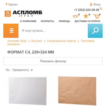
Курган
Вход
+7 (352) 222-29-28
За
0
0
0
о
О КОМПАНИИ
КОНТАКТЫ
ПОМОЩЬ
ДОСТАВКА И ОПЛАТА
зв
Аспломб-Урал
Каталог
Специальные пакеты
Почтовые
конверты
ФОРМАТ C4, 229×324 ММ
Показать фильтр
По:
Приоритету