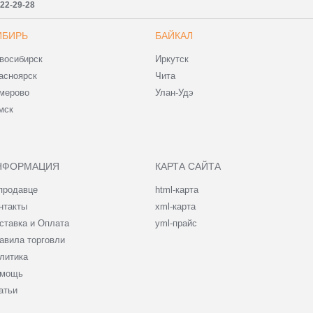
222-29-28
ИБИРЬ
БАЙКАЛ
восибирск
Иркутск
асноярск
Чита
мерово
Улан-Удэ
мск
НФОРМАЦИЯ
КАРТА САЙТА
продавце
html-карта
нтакты
xml-карта
ставка и Оплата
yml-прайс
авила торговли
литика
мощь
атьи