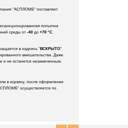
омпания "АСПЛОМБ" поставляет
есанкционированная попытка
шней среды от
-40
до
+70 °C
,
ращается в надпись “
ВСКРЫТО
”.
ированного вмешательства. Даже
е и не останется незамеченным.
или в корзину, после оформления
 "АСПЛОМБ" осуществляется по