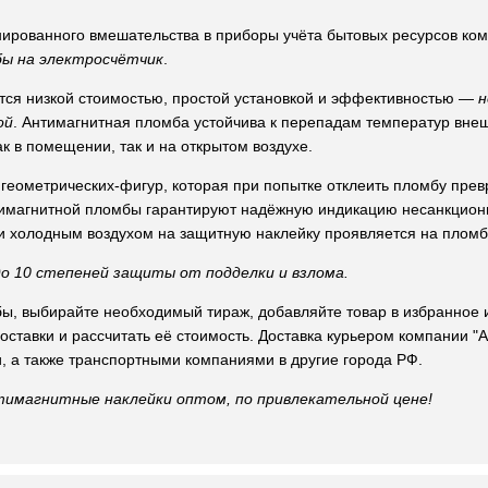
нированного вмешательства в приборы учёта бытовых ресурсов к
ы на электросчётчик
.
ся низкой стоимостью, простой установкой и эффективностью —
н
ой
. Антимагнитная пломба устойчива к перепадам температур вне
к в помещении, так и на открытом воздухе.
еометрических-фигур, которая при попытке отклеить пломбу прев
тимагнитной пломбы гарантируют надёжную индикацию несанкцион
и холодным воздухом на защитную наклейку проявляется на пломб
 10 степеней защиты от подделки и взлома.
ы, выбирайте необходимый тираж, добавляйте товар в избранное 
доставки и рассчитать её стоимость. Доставка курьером компании
и, а также транспортными компаниями в другие города РФ.
имагнитные наклейки оптом, по привлекательной цене!