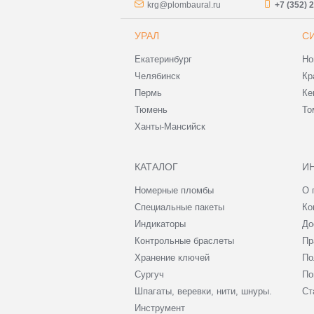
krg@plombaural.ru
+7 (352) 
УРАЛ
С
Екатеринбург
Но
Челябинск
Кр
Пермь
Ке
Тюмень
То
Ханты-Мансийск
КАТАЛОГ
И
Номерные пломбы
О 
Специальные пакеты
Ко
Индикаторы
До
Контрольные браслеты
Пр
Хранение ключей
По
Сургуч
По
Шпагаты, веревки, нити, шнуры.
Ст
Инструмент