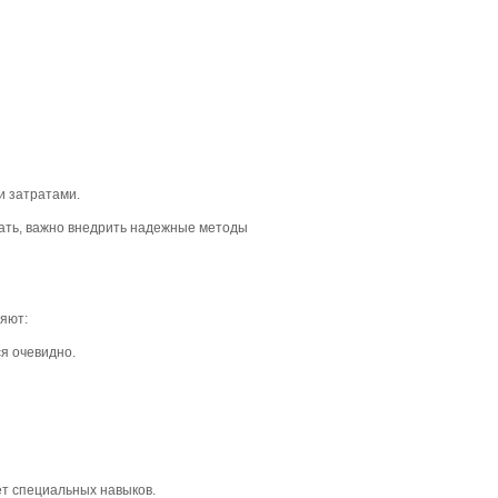
и затратами.
жать, важно внедрить надежные методы
яют:
я очевидно.
ет специальных навыков.