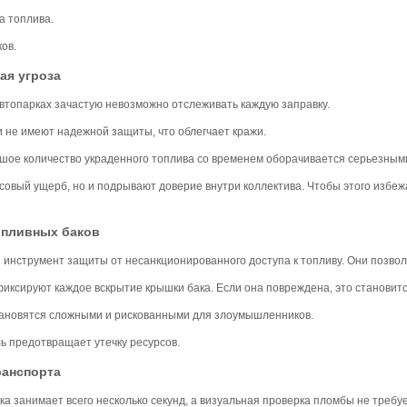
а топлива.
ов.
ая угроза
втопарках зачастую невозможно отслеживать каждую заправку.
и не имеют надежной защиты, что облегчает кражи.
шое количество украденного топлива со временем оборачивается серьезным
совый ущерб, но и подрывают доверие внутри коллектива. Чтобы этого избе
опливных баков
инструмент защиты от несанкционированного доступа к топливу. Они позвол
ксируют каждое вскрытие крышки бака. Если она повреждена, это становитс
ановятся сложными и рискованными для злоумышленников.
ь предотвращает утечку ресурсов.
ранспорта
ка занимает всего несколько секунд, а визуальная проверка пломбы не требу