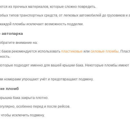
тся из прочных материалов, которые сложно повредить.
бых типов транспортных средств, от легковых автомобилей до грузовиков и 
каждой пломбы исключает возможность подделки.
 автопарка
обратите внимание на:
 баков рекомендуется использовать
пластиковые
или
силовые пломбы
. Плас
ность.
которые подходят именно для вашей крышки бака. Некоторые пломбы имеют
ми номерами упрощают учёт и предотвращают подмену.
вке пломб
 крышка бака закрыта плотно.
гулярно, особенно перед и после рейсов.
 чтобы исключить подмену.