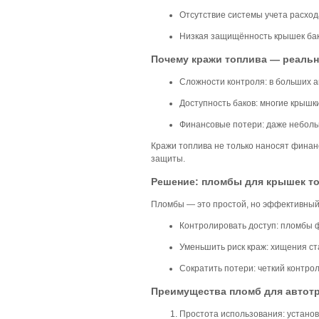
Отсутствие системы учета расход
Низкая защищённость крышек бак
Почему кражи топлива — реальн
Сложности контроля: в больших а
Доступность баков: многие крышк
Финансовые потери: даже неболь
Кражи топлива не только наносят финан
защиты.
Решение: пломбы для крышек т
Пломбы — это простой, но эффективный 
Контролировать доступ:
пломбы фи
Уменьшить риск краж:
хищения ст
Сократить потери:
четкий контрол
Преимущества пломб для автот
Простота использования:
установ