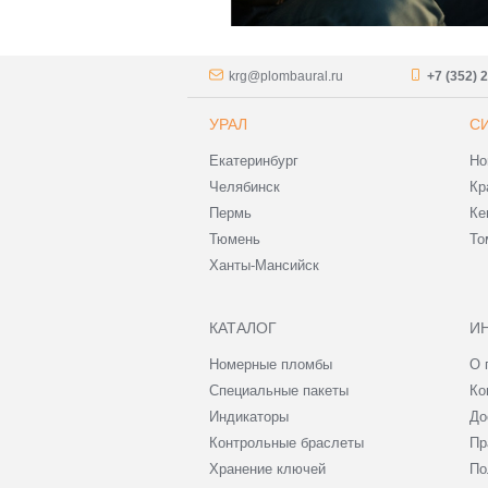
krg@plombaural.ru
+7 (352) 
УРАЛ
С
Екатеринбург
Но
Челябинск
Кр
Пермь
Ке
Тюмень
То
Ханты-Мансийск
КАТАЛОГ
И
Номерные пломбы
О 
Специальные пакеты
Ко
Индикаторы
До
Контрольные браслеты
Пр
Хранение ключей
По