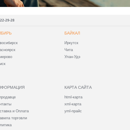
222-29-28
ИБИРЬ
БАЙКАЛ
восибирск
Иркутск
асноярск
Чита
мерово
Улан-Удэ
мск
НФОРМАЦИЯ
КАРТА САЙТА
продавце
html-карта
нтакты
xml-карта
ставка и Оплата
yml-прайс
авила торговли
литика