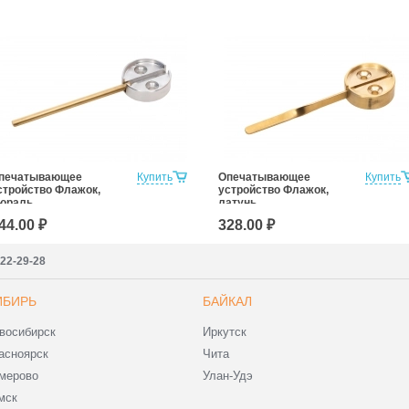
печатывающее
Купить
Опечатывающее
Купить
стройство Флажок,
устройство Флажок,
юраль
латунь
44.00 ₽
328.00 ₽
222-29-28
ИБИРЬ
БАЙКАЛ
восибирск
Иркутск
асноярск
Чита
мерово
Улан-Удэ
мск