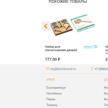
ПОХОЖИЕ ТОВАРЫ
ающее
Купить
Набор для
Купить
О
о для
опечатывания дверей
у
 скважин
д
777.00 ₽
2
krg@plombaural.ru
+7 (352) 
УРАЛ
С
Екатеринбург
Но
Челябинск
Кр
Пермь
Ке
Тюмень
То