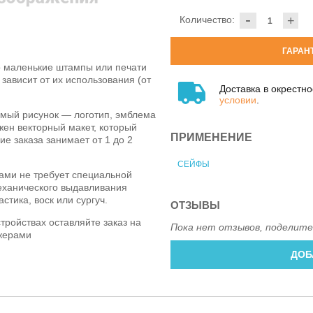
-
Количество:
+
ГАРАН
о маленькие штампы или печати
зависит от их использования (от
Доставка в окрестн
условии
.
имый рисунок — логотип, эмблема
жен векторный макет, который
ПРИМЕНЕНИЕ
е заказа занимает от 1 до 2
СЕЙФЫ
ами не требует специальной
механического выдавливания
стика, воск или сургуч.
ОТЗЫВЫ
тройствах оставляйте заказ на
Пока нет отзывов, поделите
жерами
ДОБ