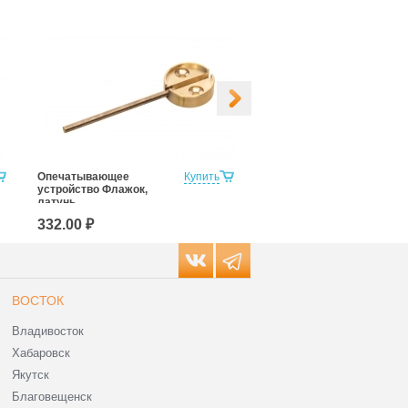
Опечатывающее
Купить
Усиленное
устройство Флажок,
опечатывающее
латунь
устройство Флажок,
латунь
332.00 ₽
372.00 ₽
ВОСТОК
Владивосток
Хабаровск
Якутск
Благовещенск