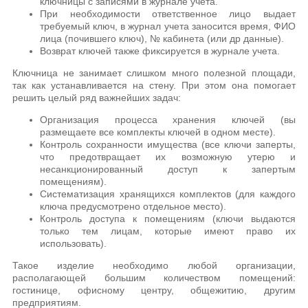
ключницы с записями в журнале учета.
При необходимости ответственное лицо выдает
требуемый ключ, в журнал учета заносится время, ФИО
лица (почившего ключ), № кабинета (или др данные).
Возврат ключей также фиксируется в журнале учета.
Ключница не занимает слишком много полезной площади,
так как устанавливается на стену. При этом она помогает
решить целый ряд важнейших задач:
Организация процесса хранения ключей (вы
размещаете все комплекты ключей в одном месте).
Контроль сохранности имущества (все ключи заперты,
что предотвращает их возможную утерю и
несанкционированный доступ к запертым
помещениям).
Систематизация хранящихся комплектов (для каждого
ключа предусмотрено отдельное место).
Контроль доступа к помещениям (ключи выдаются
только тем лицам, которые имеют право их
использовать).
Такое изделие необходимо любой организации,
располагающей большим количеством помещений:
гостинице, офисному центру, общежитию, другим
предприятиям.