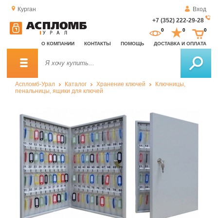
Курган
Вход
+7 (352) 222-29-28
За
0
0
0
о
О КОМПАНИИ
КОНТАКТЫ
ПОМОЩЬ
ДОСТАВКА И ОПЛАТА
зв
Аспломб-Урал
Каталог
Хранение ключей
Ключницы,
пенальницы, ящики для ключей