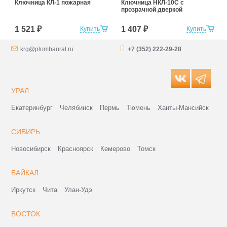
Ключница КЛ-1 пожарная
Ключница НКЛ-10С с
прозрачной дверкой
1 521 ₽
1 407 ₽
Купить
Купить
krg@plombaural.ru
+7 (352) 222-29-28
УРАЛ
Екатеринбург
Челябинск
Пермь
Тюмень
Ханты-Мансийск
СИБИРЬ
Новосибирск
Красноярск
Кемерово
Томск
БАЙКАЛ
Иркутск
Чита
Улан-Удэ
ВОСТОК