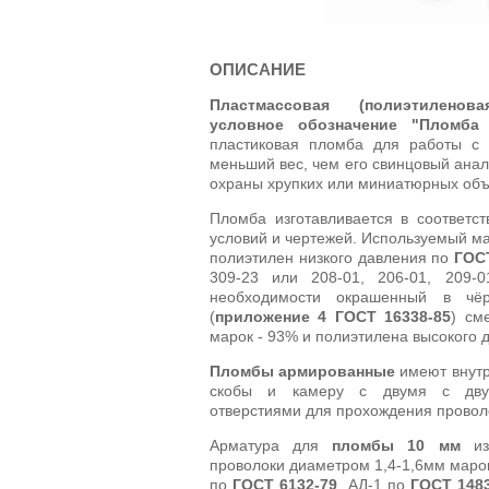
ОПИСАНИЕ
Пластмассовая (полиэтиленов
условное обозначение "Пломба
пластиковая пломба для работы с 
меньший вес, чем его свинцовый анал
охраны хрупких или миниатюрных объ
Пломба изготавливается в соответст
условий и чертежей. Используемый ма
полиэтилен низкого давления по
ГОСТ
309-23 или 208-01, 206-01, 209-0
необходимости окрашенный в чё
(
приложение 4 ГОСТ 16338-85
) см
марок - 93% и полиэтилена высокого
Пломбы армированные
имеют внутр
скобы и камеру с двумя с дву
отверстиями для прохождения проволо
Арматура для
пломбы 10 мм
изг
проволоки диаметром 1,4-1,6мм маро
по
ГОСТ 6132-79
, АД-1 по
ГОСТ 148