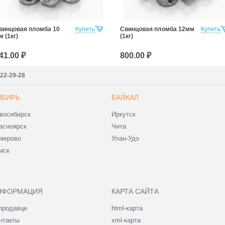
винцовая пломба 10
Купить
Свинцовая пломба 12мм
Купить
м (1кг)
(1кг)
41.00 ₽
800.00 ₽
222-29-28
ИБИРЬ
БАЙКАЛ
восибирск
Иркутск
асноярск
Чита
мерово
Улан-Удэ
мск
НФОРМАЦИЯ
КАРТА САЙТА
продавце
html-карта
нтакты
xml-карта