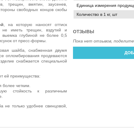
в, трещин, вмятин, заусенев,
Единица измерения продукц
стороны свободных концов скобы
Количество в 1 кг, шт
ой
, на которую наносят оттиск
, не иметь трещин, вздутий и
ОТЗЫВЫ
я выемка глубиной не более 0,5
исунок от пресс-формы.
Пока нет отзывов, поделите
овая шайба, снабженная двумя
ДОБ
ссе опломбирования продеваются
зделие снабжается специальной
т ей преимущества:
я более четким.
шую стойкость к различным
е.
а не только удобнее свинцовой,