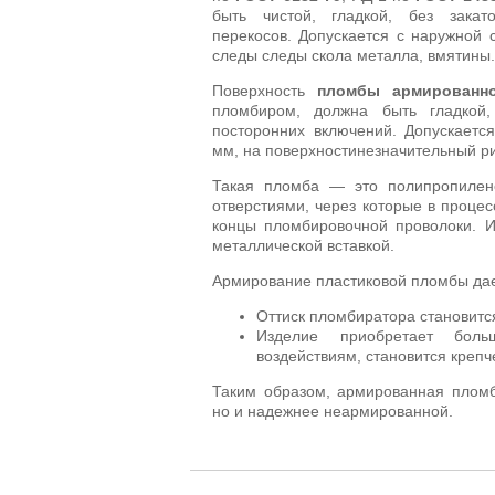
быть чистой, гладкой, без закато
перекосов. Допускается с наружной 
следы следы скола металла, вмятины.
Поверхность
пломбы армированн
пломбиром, должна быть гладкой
посторонних включений. Допускаетс
мм, на поверхностинезначительный р
Такая пломба — это полипропилен
отверстиями, через которые в проце
концы пломбировочной проволоки. И
металлической вставкой.
Армирование пластиковой пломбы дае
Оттиск пломбиратора становитс
Изделие приобретает боль
воздействиям, становится крепч
Таким образом, армированная пломб
но и надежнее неармированной.