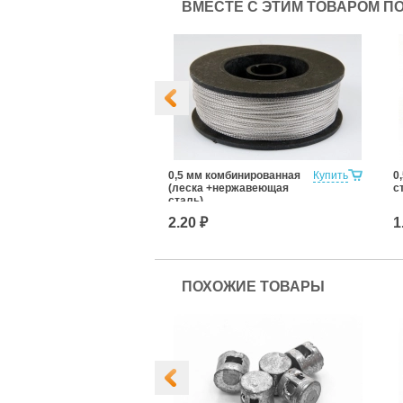
ВМЕСТЕ С ЭТИМ ТОВАРОМ П
я удаления
Купить
0,5 мм комбинированная
Купить
0
омб-наклеек,
(леска +нержавеющая
с
очной ленты,
сталь)
2.20 ₽
1
ПОХОЖИЕ ТОВАРЫ