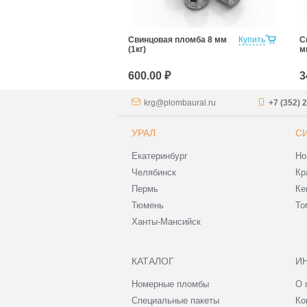
юминиевая 1-
Купить
Свинцовая пломба 8 мм
Купить
С
ГОСТ 18677-
(1кг)
м
600.00 ₽
3
krg@plombaural.ru
+7 (352) 
УРАЛ
С
Екатеринбург
Но
Челябинск
Кр
Пермь
Ке
Тюмень
То
Ханты-Мансийск
КАТАЛОГ
И
Номерные пломбы
О 
Специальные пакеты
Ко