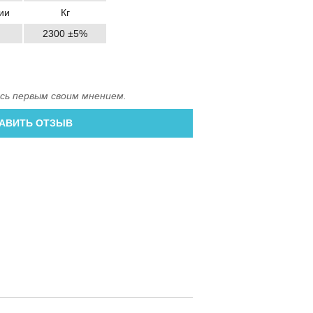
ии
Кг
2300 ±5%
сь первым своим мнением.
АВИТЬ ОТЗЫВ