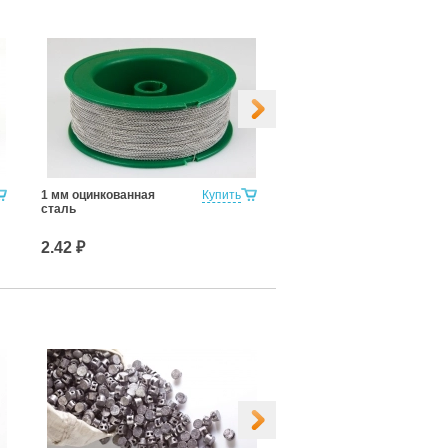
1 мм оцинкованная
Купить
Брелоки для ключей
сталь
(микс)
2.42 ₽
3.20 ₽