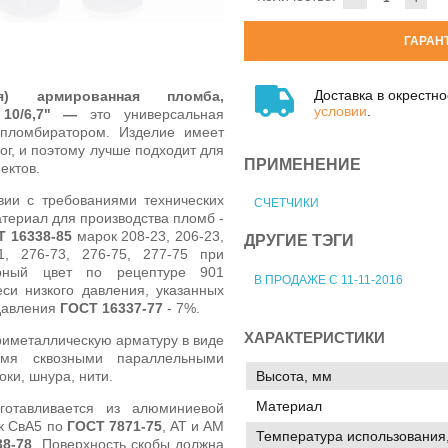
ГАРАН
Доставка в окрестн
ая) армированная пломба,
условии
.
 10/6,7" —
это универсальная
пломбиратором. Изделие имеет
ог, и поэтому лучше подходит для
ПРИМЕНЕНИЕ
ектов.
вии с требованиями технических
СЧЕТЧИКИ
териал для производства пломб -
 16338-85
марок 208-23, 206-23,
ДРУГИЕ ТЭГИ
1, 276-73, 276-75, 277-75 при
рный цвет по рецептуре 901
В ПРОДАЖЕ С 11-11-2016
еси низкого давления, указанных
 давления
ГОСТ 16337-77
- 7%.
ХАРАКТЕРИСТИКИ
иметаллическую арматуру в виде
мя сквозными параллельными
ки, шнура, нити.
Высота, мм
Материал
отавливается из алюминиевой
к СвА5 по
ГОСТ 7871-75
, АТ и АМ
Температура использования,
38-78
. Поверхность скобы должна