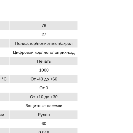
76
27
Полиэстер/полиэтилен/акрил
Цифровой код/ лого/ штрих-код
Печать
1000
 °C
От -40 до +60
От 0
От +10 до +30
Защитные насечки
ии
Рулон
60
0.049