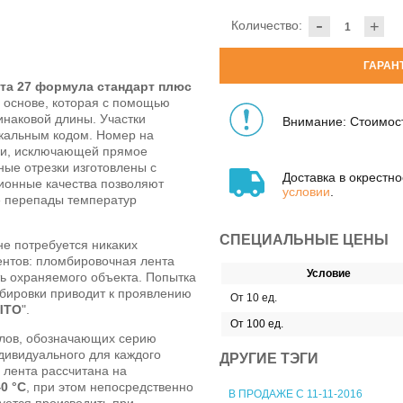
-
Количество:
+
ГАРАН
та 27 формула стандарт плюс
 основе, которая с помощью
инаковой длины. Участки
Внимание: Стоимост
кальным кодом. Номер на
гии, исключающей прямое
ные отрезки изготовлены с
Доставка в окрестн
ионные качества позволяют
условии
.
е перепады температур
СПЕЦИАЛЬНЫЕ ЦЕНЫ
е потребуется никаких
ентов: пломбировочная лента
Условие
ь охраняемого объекта. Попытка
бировки приводит к проявлению
От 10 ед.
ЫТО
".
От 100 ед.
олов, обозначающих серию
дивидуального для каждого
ДРУГИЕ ТЭГИ
 лента рассчитана на
40 °C
, при этом непосредственно
В ПРОДАЖЕ С 11-11-2016
ется производить при