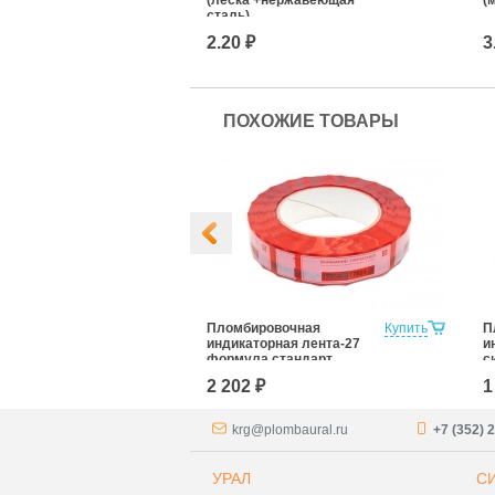
сталь)
2.20 ₽
3
ПОХОЖИЕ ТОВАРЫ
Купить
Пломбировочная
Купить
П
индикаторная лента-27
и
формула стандарт
с
2 202 ₽
1
krg@plombaural.ru
+7 (352) 
УРАЛ
С