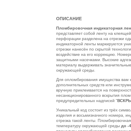
ОПИСАНИЕ
Пломбировочная индикаторная лен
представляет собой ленту на клеящей
перфорации разделена на отрезки од
индикаторной ленты маркируются уни
отрезки нанесён по скрытой техноло
воздействие на его коррекцию. Номер
защитными насечками. Высокие адгез
материалу выдерживать значительны
окружающей среды.
Для опломбирования имущества вам н
дополнительных средств или инструм
вручную приклеивается на поверхност
несанкционированного вскрытия плом
предупредительных надписей "
ВСКР
Уникальный код состоит из трёх симв
изделия и восьмизначного номера, ин
отрезка такой ленты. Пломбировочная
температуру окружающей среды
до -
процедуру опломбирования рекоменду