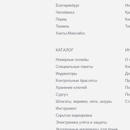
Екатеринбург
Но
Челябинск
Кр
Пермь
Ке
Тюмень
То
Ханты-Мансийск
КАТАЛОГ
И
Номерные пломбы
О 
Специальные пакеты
Ко
Индикаторы
До
Контрольные браслеты
Пр
Хранение ключей
По
Сургуч
По
Шпагаты, веревки, нити, шнуры.
Ст
Инструмент
Скрытая маркировка
Электроника учёта и защиты
Укупорочные материалы для бочек