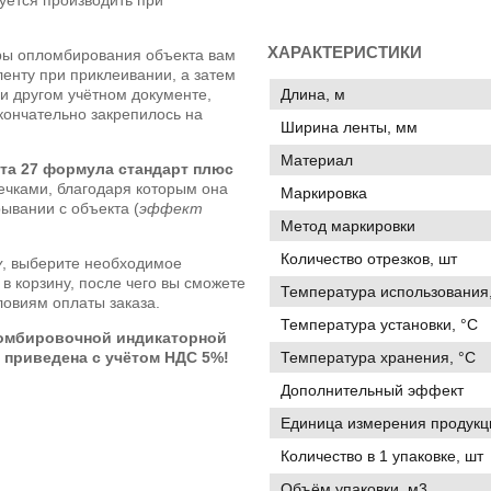
ХАРАКТЕРИСТИКИ
ры опломбирования объекта вам
ленту при приклеивании, а затем
и другом учётном документе,
Длина, м
окончательно закрепилось на
Ширина ленты, мм
Материал
та 27 формула стандарт плюс
ечками, благодаря которым она
Маркировка
ывании с объекта (
эффект
Метод маркировки
Количество отрезков, шт
у
, выберите необходимое
 в корзину, после чего вы сможете
Температура использования,
словиям оплаты заказа.
Температура установки, °C
ломбировочной индикаторной
 приведена с учётом НДС 5%!
Температура хранения, °C
Дополнительный эффект
Единица измерения продукц
Количество в 1 упаковке, шт
Объём упаковки, м3