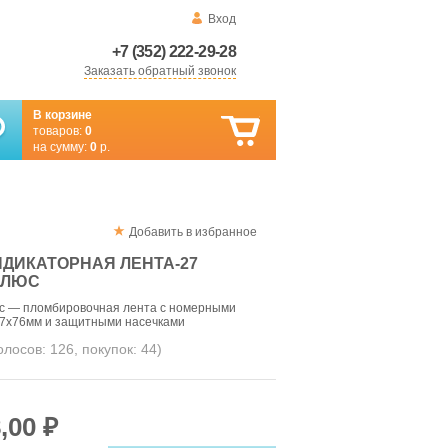
Вход
+7 (352) 222-29-28
Заказать обратный звонок
В корзине
товаров:
0
на сумму:
0
р.
Добавить в избранное
ДИКАТОРНАЯ ЛЕНТА-27
ПЛЮС
с — пломбировочная лента с номерными
7х76мм и защитными насечками
голосов:
126
, покупок:
44
)
,00 ₽