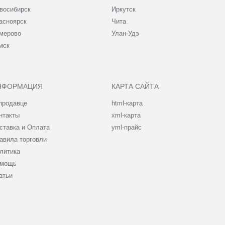
восибирск
Иркутск
асноярск
Чита
мерово
Улан-Удэ
мск
НФОРМАЦИЯ
КАРТА САЙТА
продавце
html-карта
нтакты
xml-карта
ставка и Оплата
yml-прайс
авила торговли
литика
мощь
атьи