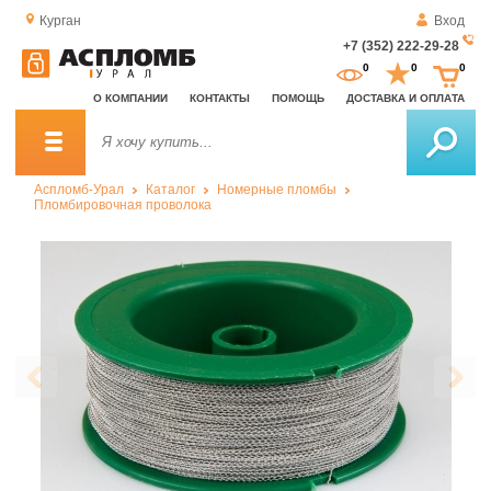
Курган
Вход
+7 (352) 222-29-28
За
0
0
0
о
О КОМПАНИИ
КОНТАКТЫ
ПОМОЩЬ
ДОСТАВКА И ОПЛАТА
зв
Аспломб-Урал
Каталог
Номерные пломбы
Пломбировочная проволока