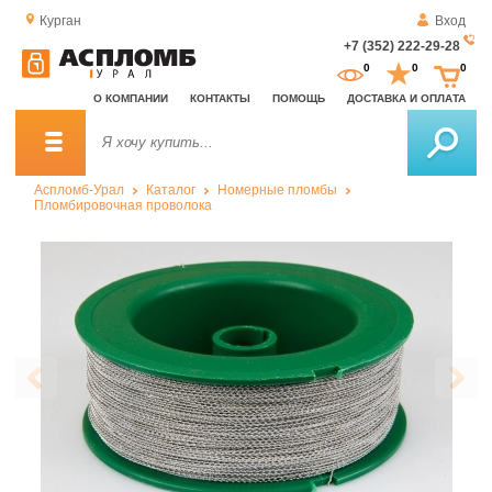
Курган
Вход
+7 (352) 222-29-28
За
0
0
0
о
О КОМПАНИИ
КОНТАКТЫ
ПОМОЩЬ
ДОСТАВКА И ОПЛАТА
зв
Аспломб-Урал
Каталог
Номерные пломбы
Пломбировочная проволока