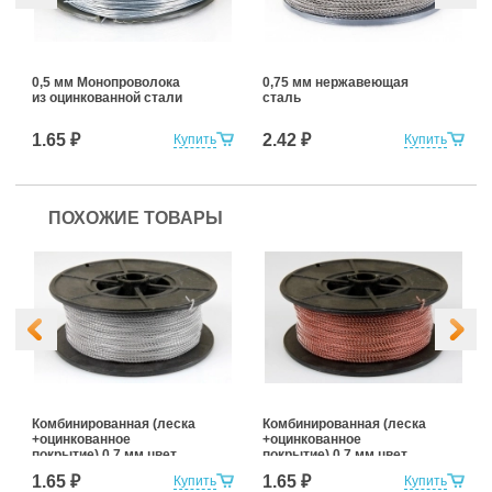
0,5 мм Монопроволока
0,75 мм нержавеющая
из оцинкованной стали
сталь
1.65 ₽
2.42 ₽
Купить
Купить
ПОХОЖИЕ ТОВАРЫ
Комбинированная (леска
Комбинированная (леска
+оцинкованное
+оцинкованное
покрытие) 0,7 мм цвет
покрытие) 0,7 мм цвет
белый
красный
1.65 ₽
1.65 ₽
Купить
Купить