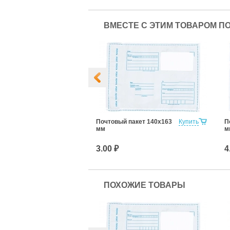
ВМЕСТЕ С ЭТИМ ТОВАРОМ П
Пакет 787х750
Купить
Почтовый пакет 140х163
Купить
П
мм
м
3.00 ₽
4
ПОХОЖИЕ ТОВАРЫ