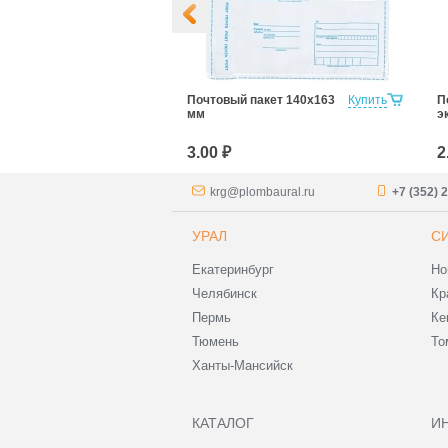
Пакет 250х353
Купить
Почтовый пакет 140х163
Купить
П
мм
э
3.00 ₽
2
krg@plombaural.ru
+7 (352) 
УРАЛ
С
Екатеринбург
Но
Челябинск
Кр
Пермь
Ке
Тюмень
То
Ханты-Мансийск
КАТАЛОГ
И