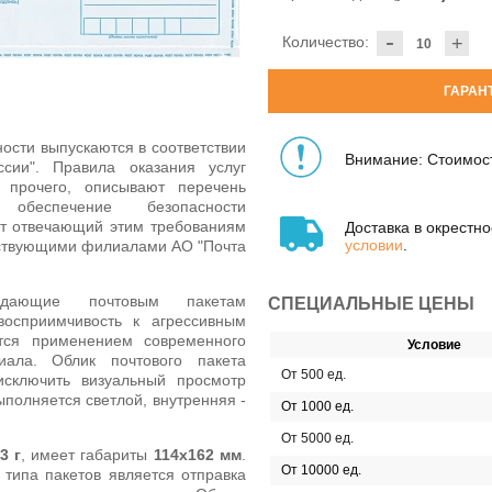
-
Количество:
+
ГАРАН
сти выпускаются в соответствии
Внимание: Стоимост
сии". Правила оказания услуг
 прочего, описывают перечень
 обеспечение безопасности
ет отвечающий этим требованиям
Доставка в окрестн
условии
.
ствующими филиалами АО "Почта
ридающие почтовым пакетам
СПЕЦИАЛЬНЫЕ ЦЕНЫ
восприимчивость к агрессивным
тся применением современного
Условие
иала. Облик почтового пакета
От 500 ед.
исключить визуальный просмотр
ыполняется светлой, внутренняя -
От 1000 ед.
От 5000 ед.
3 г
, имеет габариты
114х162 мм
.
От 10000 ед.
типа пакетов является отправка