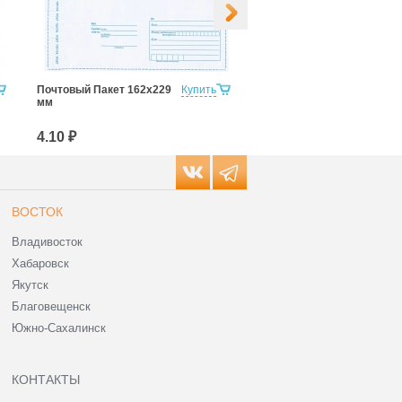
Почтовый Пакет 162х229
Купить
Почтовый Пакет 162х229
мм
эконом
4.10 ₽
3.30 ₽
ВОСТОК
Владивосток
Хабаровск
Якутск
Благовещенск
Южно-Сахалинск
КОНТАКТЫ