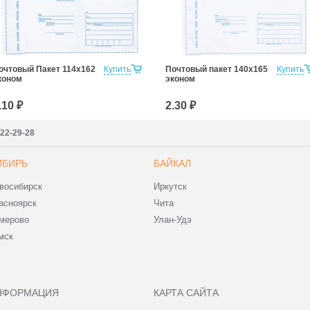
очтовый Пакет 114х162
Купить
Почтовый пакет 140х165
Купить
коном
эконом
.10 ₽
2.30 ₽
222-29-28
ИБИРЬ
БАЙКАЛ
восибирск
Иркутск
асноярск
Чита
мерово
Улан-Удэ
мск
НФОРМАЦИЯ
КАРТА САЙТА