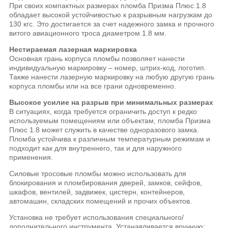
При своих компактных размерах пломба Призма Плюс 1.8
обладает высокой устойчивостью к разрывным нагрузкам до
130 кгс. Это достигается за счет надежного замка и прочного
витого авиационного троса диаметром 1.8 мм.
Нестираемая лазерная маркировка
Основная грань корпуса пломбы позволяет нанести
индивидуальную маркировку – номер, штрих-код, логотип.
Также нанести лазерную маркировку на любую другую грань
корпуса пломбы или на все грани одновременно.
Высокое усилие на разрыв при минимальных размерах
В ситуациях, когда требуется ограничить доступ к редко
используемым помещениям или объектам, пломба Призма
Плюс 1.8 может служить в качестве одноразового замка.
Пломба устойчива к различным температурным режимам и
подходит как для внутреннего, так и для наружного
применения.
Силовые тросовые пломбы можно использовать для
блокирования и пломбирования дверей, замков, сейфов,
шкафов, вентилей, задвижек, цистерн, контейнеров,
автомашин, складских помещений и прочих объектов.
Установка не требует использования специального/
дополнительного инструмента. Устанавливается вручную: