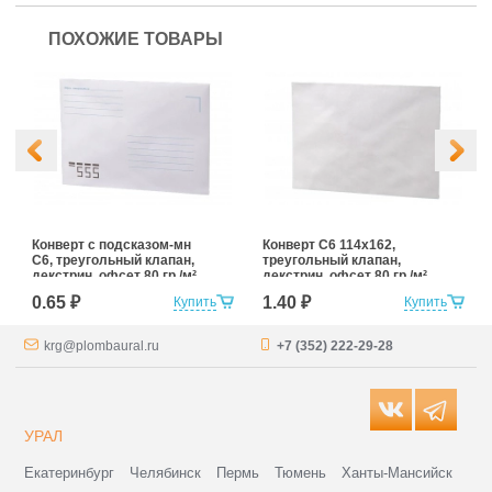
ПОХОЖИЕ ТОВАРЫ
Конверт с подсказом-мн
Конверт С6 114x162,
С6, треугольный клапан,
треугольный клапан,
декстрин, офсет 80 гр./м²
декстрин, офсет 80 гр./м²
0.65 ₽
1.40 ₽
Купить
Купить
krg@plombaural.ru
+7 (352) 222-29-28
УРАЛ
Екатеринбург
Челябинск
Пермь
Тюмень
Ханты-Мансийск