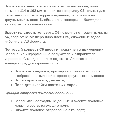
Почтовый конверт классического исполнения
, имеет
размеры
114 х 162 мм
, относится к формату
C6
, служит для
пересылки почтовой корреспонденции, запирается на
треугольный клапан. Клейкий слой конверта —
декстрин
,
активируется намачиванием.
Вместительность конверта C6
позволяет отправлять листы
А4, свёрнутые вчетверо либо листы А5, сложенные вдвое
либо листы А6 формата.
Почтовый конверт C6 прост и практичен в применении
.
Заполнение информации о получателе и отправителе
упрощено, благодаря полям подсказа. Лицевая сторона
конверта предусматривает поля:
Почтового индекса
, пример заполнения которого
отображён на тыльной стороне треугольного клапана;
Поля адресата и адресанта
;
Поле для вклейки почтовых марок
.
Принцип отправки почтовых сообщений:
Заполните необходимые данные и вклейте почтовые
марки, в соответствующие поля;
Вложите почтовое отправление в конверт;