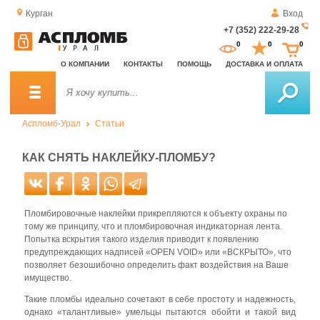
Курган
Вход
+7 (352) 222-29-28
За
0
0
0
о
О КОМПАНИИ
КОНТАКТЫ
ПОМОЩЬ
ДОСТАВКА И ОПЛАТА
зв
Аспломб-Урал
Статьи
КАК СНЯТЬ НАКЛЕЙКУ-ПЛОМБУ?
Пломбировочные наклейки прикрепляются к объекту охраны по
тому же принципу, что и пломбировочная индикаторная лента.
Попытка вскрытия такого изделия приводит к появлению
предупреждающих надписей «OPEN VOID» или «ВСКРЫТО», что
позволяет безошибочно определить факт воздействия на Ваше
имущество.
Такие пломбы идеально сочетают в себе простоту и надежность,
однако «талантливые» умельцы пытаются обойти и такой вид