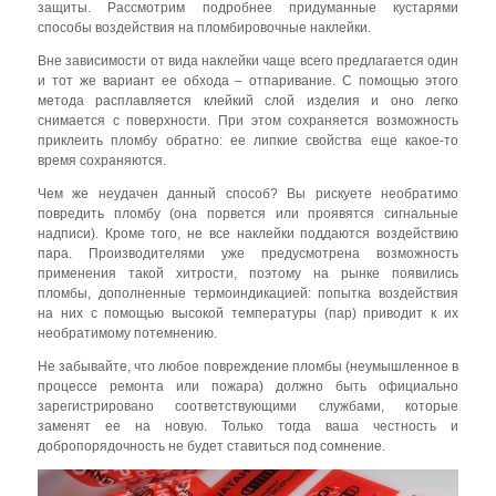
защиты. Рассмотрим подробнее придуманные кустарями
способы воздействия на пломбировочные наклейки.
Вне зависимости от вида наклейки чаще всего предлагается один
и тот же вариант ее обхода – отпаривание. С помощью этого
метода расплавляется клейкий слой изделия и оно легко
снимается с поверхности. При этом сохраняется возможность
приклеить пломбу обратно: ее липкие свойства еще какое-то
время сохраняются.
Чем же неудачен данный способ? Вы рискуете необратимо
повредить пломбу (она порвется или проявятся сигнальные
надписи). Кроме того, не все наклейки поддаются воздействию
пара. Производителями уже предусмотрена возможность
применения такой хитрости, поэтому на рынке появились
пломбы, дополненные термоиндикацией: попытка воздействия
на них с помощью высокой температуры (пар) приводит к их
необратимому потемнению.
Не забывайте, что любое повреждение пломбы (неумышленное в
процессе ремонта или пожара) должно быть официально
зарегистрировано соответствующими службами, которые
заменят ее на новую. Только тогда ваша честность и
добропорядочность не будет ставиться под сомнение.