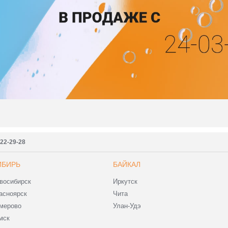
222-29-28
ИБИРЬ
БАЙКАЛ
восибирск
Иркутск
асноярск
Чита
мерово
Улан-Удэ
мск