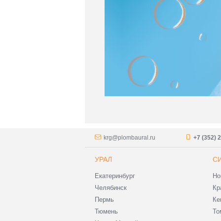
krg@plombaural.ru
+7 (352) 
УРАЛ
С
Екатеринбург
Но
Челябинск
Кр
Пермь
Ке
Тюмень
То