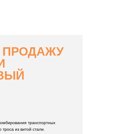
В ПРОДАЖУ
И
ОВЫЙ
пломбирования транспортных
 троса из витой стали.