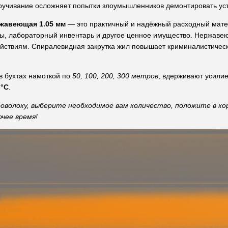
кручивание осложняет попытки злоумышленников демонтировать ус
жавеющая 1.05 мм
— это практичный и надёжный расходный мате
ы, лабораторный инвентарь и другое ценное имущество. Нержаве
йствиям. Спиралевидная закрутка жил повышает криминалистичес
в бухтах намоткой по
50, 100, 200, 300 метров
, вдерживают усили
 °C
.
оволоку, выберите необходимое вам количество, положите в ко
очее время!