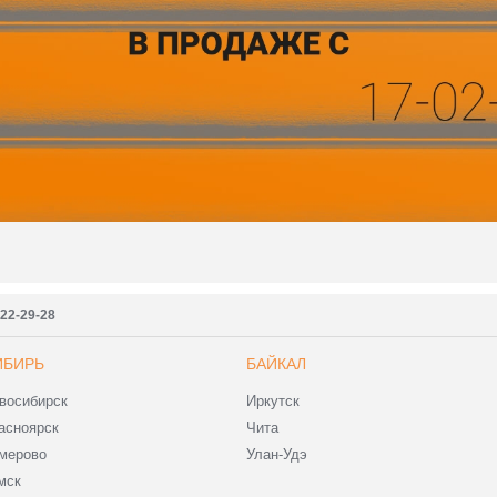
222-29-28
ИБИРЬ
БАЙКАЛ
восибирск
Иркутск
асноярск
Чита
мерово
Улан-Удэ
мск