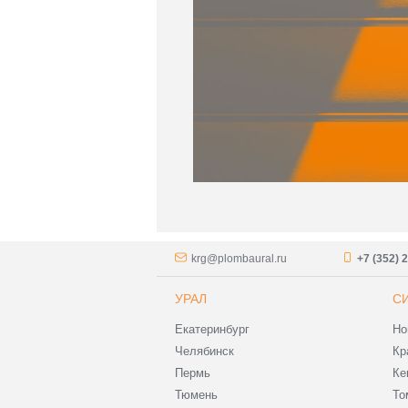
krg@plombaural.ru
+7 (352) 
УРАЛ
С
Екатеринбург
Но
Челябинск
Кр
Пермь
Ке
Тюмень
То