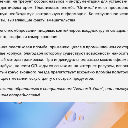
ении, не требует особых навыков и инструментария для установки
идентификатором. Пластиковые пломбы "Оптима" имеют просторно
о иную необходимую контрольную информацию. Конструктивное ис
нты, выявляющие факты вмешательства.
и опломбировании пищевых контейнеров, входных групп складов,
авто, шкафов и камер хранения.
ная пластиковая пломба, применяющаяся в промышленном сектор
ьё корпуса, благодаря которому существуют возможности наносит
ный методы гравировки. При индивидуальном заказе можно оформи
ндбука, нанести QR-коды со ссылками на интернет-ресурсы, исполь
тый конус входного гнезда препятствует вскрытию пломбы полутру
щает металлическую цангу от острых предметов.
 можете обратиться к специалистам "Аспломб-Урал", они помог
шим потребностям!