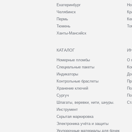
Екатеринбург
Но
Челябинск
Кр
Пермь
Ке
Тюмень
То
Ханты-Мансийск
КАТАЛОГ
И
Номерные пломбы
О 
Специальные пакеты
Ко
Индикаторы
До
Контрольные браслеты
Пр
Хранение ключей
По
Сургуч
По
Шпагаты, веревки, нити, шнуры.
Ст
Инструмент
Скрытая маркировка
Электроника учёта и защиты
Укупорочные материалы для бочек