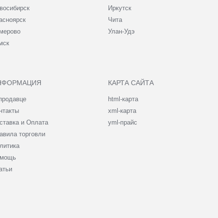
восибирск
Иркутск
асноярск
Чита
мерово
Улан-Удэ
мск
НФОРМАЦИЯ
КАРТА САЙТА
продавце
html-карта
нтакты
xml-карта
ставка и Оплата
yml-прайс
авила торговли
литика
мощь
атьи