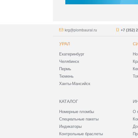
krg@plombaural.ru
+7 (352) 
УРАЛ
С
Екатеринбург
Но
Челябинск
Кр
Пермь
Ке
Тюмень
То
Ханты-Мансийск
КАТАЛОГ
И
Номерные пломбы
О 
Специальные пакеты
Ко
Индикаторы
До
Контрольные браслеты
Пр