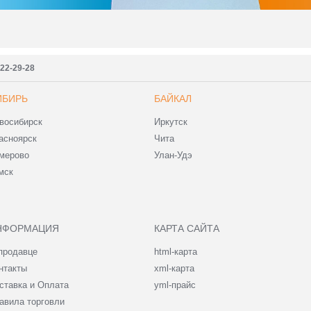
222-29-28
ИБИРЬ
БАЙКАЛ
восибирск
Иркутск
асноярск
Чита
мерово
Улан-Удэ
мск
НФОРМАЦИЯ
КАРТА САЙТА
продавце
html-карта
нтакты
xml-карта
ставка и Оплата
yml-прайс
авила торговли