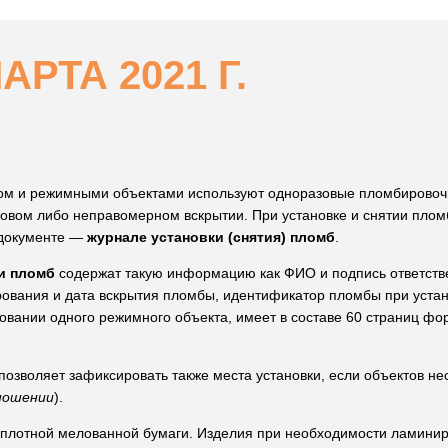
РТА 2021 Г.
ом и режимными объектами используют одноразовые пломбировоч
вом либо неправомерном вскрытии. При установке и снятии плом
 документе —
журнале установки (снятия) пломб
.
ки пломб
содержат такую информацию как ФИО и подпись ответстве
ования и дата вскрытия пломбы, идентификатор пломбы при устано
вании одного режимного объекта, имеет в составе 60 страниц фор
позволяет зафиксировать также места установки, если объектов нес
ношении
).
 плотной мелованной бумаги. Изделия при необходимости ламини