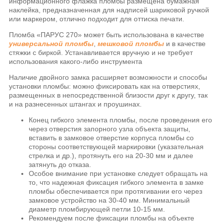
информационного флажка пломбы размещена бумажная
наклейка, предназначенная для надписей шариковой ручкой
или маркером, отлично подходит для оттиска печати.
Пломба «ПАРУС 270» может быть использована в качестве
универсальной пломбы
,
мешковой пломбы
и в качестве
стяжки с биркой. Устанавливается вручную и не требует
использования какого-либо инструмента
Наличие двойного замка расширяет возможности и способы
установки пломбы: можно фиксировать как на отверстиях,
размещенных в непосредственной близости друг к другу, так
и на разнесенных штангах и проушинах.
Конец гибкого элемента пломбы, после проведения его
через отверстия запорного узла объекта защиты,
вставить в замковое отверстие корпуса пломбы со
стороны соответствующей маркировки (указательная
стрелка и др.), протянуть его на 20-30 мм и далее
затянуть до отказа.
Особое внимание при установке следует обращать на
то, что надежная фиксация гибкого элемента в замке
пломбы обеспечивается при протягивании его через
замковое устройство на 30-40 мм. Минимальный
диаметр пломбирующей петли 10-15 мм.
Рекомендуем после фиксации пломбы на объекте