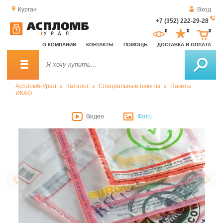
Курган
Вход
+7 (352) 222-29-28
За
0
0
0
о
О КОМПАНИИ
КОНТАКТЫ
ПОМОЩЬ
ДОСТАВКА И ОПЛАТА
зв
Аспломб-Урал
Каталог
Специальные пакеты
Пакеты
ИКАО
Видео
Фото