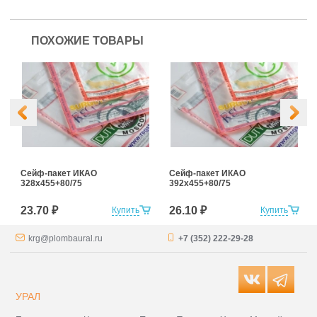
ПОХОЖИЕ ТОВАРЫ
Сейф-пакет ИКАО
Сейф-пакет ИКАО
328х455+80/75
392х455+80/75
23.70 ₽
26.10 ₽
Купить
Купить
krg@plombaural.ru
+7 (352) 222-29-28
УРАЛ