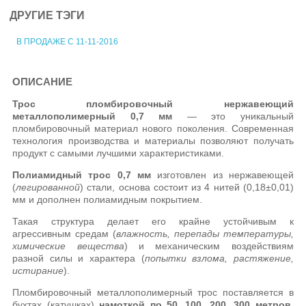
ДРУГИЕ ТЭГИ
В ПРОДАЖЕ С 11-11-2016
ОПИСАНИЕ
Трос пломбировочный нержавеющий
металлополимерный 0,7 мм
— это уникальный
пломбировочный материал нового поколения. Современная
технология производства и материалы позволяют получать
продукт с самыми лучшими характеристиками.
Полиамидный трос 0,7 мм
изготовлен из нержавеющей
(
легированной
) стали, о
снова состоит из 4 нитей (0,18±0,01)
мм
и дополнен полиамидным покрытием.
Такая структура делает его крайне устойчивым к
агрессивным средам (
влажность, перепады температуры,
химические вещества
) и механическим воздействиям
разной силы и характера (
попытки взлома, растяжение,
истирание
).
Пломбировочный металлополимерный трос поставляется в
бухтах (катушках)
намоткой по 50, 100, 200, 300 метров
.