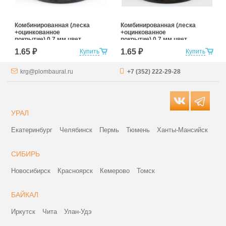
Комбинированная (леска
Комбинированная (леска
+оцинкованное
+оцинкованное
покрытие) 0,7 мм цвет
покрытие) 0,7 мм цвет
белый
красный
1.65 ₽
1.65 ₽
Купить
Купить
krg@plombaural.ru
+7 (352) 222-29-28
УРАЛ
Екатеринбург
Челябинск
Пермь
Тюмень
Ханты-Мансийск
СИБИРЬ
Новосибирск
Красноярск
Кемерово
Томск
БАЙКАЛ
Иркутск
Чита
Улан-Удэ