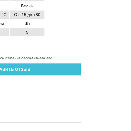
Белый
 °C
От -15 до +80
ии
Шт
5
сь первым своим мнением.
АВИТЬ ОТЗЫВ