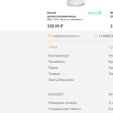
олиэстеровый
Купить
Нитки
Купить
М
льный ТЭКС
мешкозашивочные
(
 6кг.)
ЛШ-210, белые (бобина
1000м.)
158.00 ₽
1
krg@plombaural.ru
+7 (352) 
УРАЛ
С
Екатеринбург
Но
Челябинск
Кр
Пермь
Ке
Тюмень
То
Ханты-Мансийск
КАТАЛОГ
И
Номерные пломбы
О 
Специальные пакеты
Ко