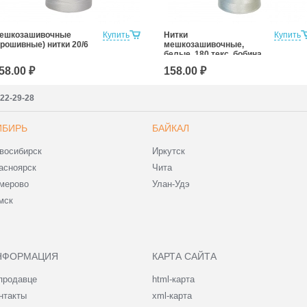
ешкозашивочные
Купить
Нитки
Купить
прошивные) нитки 20/6
мешкозашивочные,
белые, 180 текс, бобина
1000 м
58.00 ₽
158.00 ₽
222-29-28
ИБИРЬ
БАЙКАЛ
восибирск
Иркутск
асноярск
Чита
мерово
Улан-Удэ
мск
НФОРМАЦИЯ
КАРТА САЙТА
продавце
html-карта
нтакты
xml-карта