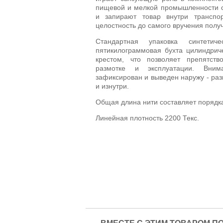
пищевой и мелкой промышленности с
и запирают товар внутри транспор
целостность до самого вручения полу
Стандартная упаковка синтетич
пятикилограммовая бухта цилиндрич
крестом, что позволяет препятств
размотке и эксплуатации. Вним
зафиксирован и выведен наружу - раз
и изнутри.
Общая длина нити составляет порядка
Линейная плотность 2200 Текс.