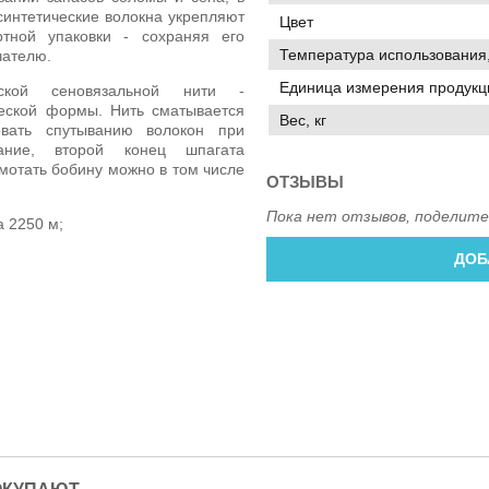
интетические волокна укрепляют
Цвет
тной упаковки - сохраняя его
Температура использования,
чателю.
Единица измерения продукц
еской сеновязальной нити -
еской формы. Нить сматывается
Вес, кг
овать спутыванию волокон при
ание, второй конец шпагата
мотать бобину можно в том числе
ОТЗЫВЫ
Пока нет отзывов, поделите
 2250 м;
ДОБ