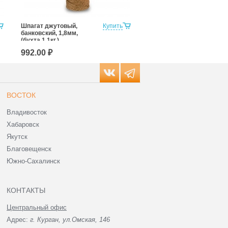
Шпагат джутовый,
Купить
Шпагат полиэстеровый
банковский, 1,8мм,
сеновязальный ТЭКС
(бухта 1,1кг.)
2200 (бухта 6кг.)
992.00 ₽
2 068 ₽
ВОСТОК
Владивосток
Хабаровск
Якутск
Благовещенск
Южно-Сахалинск
КОНТАКТЫ
Центральный офис
Адрес:
г. Курган, ул.Омская, 146