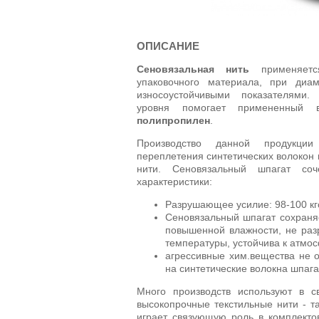
ОПИСАНИЕ
Сеновязальная нить
применяется
упаковочного материала, при диам
износоустойчивыми показателями.
уровня помогает примененный 
полипропилен
.
Производство данной продукции
переплетения синтетических волокон
нити. Сеновязальный шпагат соч
характеристики:
Разрушающее усилие: 98-100 кг
Сеновязальный шпагат сохраня
повышенной влажности, не раз
температуры, устойчива к атм
агрессивные хим.вещества не 
на синтетические волокна шпага
Много производств используют в св
высокопрочные текстильные нити - та
играет связующую роль в комплекто