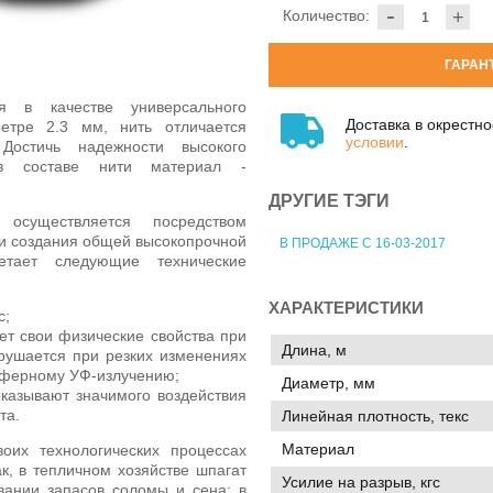
-
Количество:
+
ГАРАН
 в качестве универсального
Доставка в окрестн
етре 2.3 мм, нить отличается
условии
.
 Достичь надежности высокого
в составе нити материал -
ДРУГИЕ ТЭГИ
 осуществляется посредством
 и создания общей высокопрочной
В ПРОДАЖЕ С 16-03-2017
етает следующие технические
ХАРАКТЕРИСТИКИ
с;
ет свои физические свойства при
Длина, м
рушается при резких изменениях
осферному УФ-излучению;
Диаметр, мм
оказывают значимого воздействия
та.
Линейная плотность, текс
Материал
оих технологических процессах
к, в тепличном хозяйстве шпагат
Усилие на разрыв, кгс
вании запасов соломы и сена; в