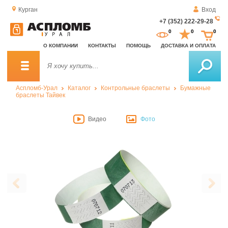
Курган
Вход
+7 (352) 222-29-28
За
0
0
0
о
О КОМПАНИИ
КОНТАКТЫ
ПОМОЩЬ
ДОСТАВКА И ОПЛАТА
зв
Аспломб-Урал
Каталог
Контрольные браслеты
Бумажные
браслеты Тайвек
Видео
Фото