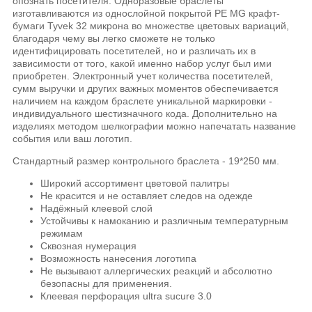
опознать посетителя. Одноразовые браслеты
изготавливаются из однослойной покрытой РЕ MG крафт-
бумаги Tyvek 32 микрона во множестве цветовых вариаций,
благодаря чему вы легко сможете не только
идентифицировать посетителей, но и различать их в
зависимости от того, какой именно набор услуг был ими
приобретен. Электронный учет количества посетителей,
сумм выручки и других важных моментов обеспечивается
наличием на каждом браслете уникальной маркировки -
индивидуального шестизначного кода. Дополнительно на
изделиях методом шелкографии можно напечатать название
события или ваш логотип.
Стандартный размер контрольного браслета - 19*250 мм.
Широкий ассортимент цветовой палитры
Не красится и не оставляет следов на одежде
Надёжный клеевой слой
Устойчивы к намоканию и различным температурным
режимам
Сквозная нумерация
Возможность нанесения логотипа
Не вызывают аллергических реакций и абсолютно
безопасны для применения.
Клеевая перфорация ultra sucure 3.0