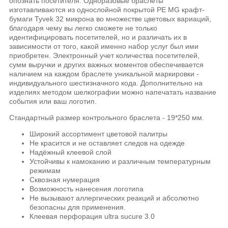
опознать посетителя. Одноразовые браслеты
изготавливаются из однослойной покрытой РЕ MG крафт-
бумаги Tyvek 32 микрона во множестве цветовых вариаций,
благодаря чему вы легко сможете не только
идентифицировать посетителей, но и различать их в
зависимости от того, какой именно набор услуг был ими
приобретен. Электронный учет количества посетителей,
сумм выручки и других важных моментов обеспечивается
наличием на каждом браслете уникальной маркировки -
индивидуального шестизначного кода. Дополнительно на
изделиях методом шелкографии можно напечатать название
события или ваш логотип.
Стандартный размер контрольного браслета - 19*250 мм.
Широкий ассортимент цветовой палитры
Не красится и не оставляет следов на одежде
Надёжный клеевой слой
Устойчивы к намоканию и различным температурным
режимам
Сквозная нумерация
Возможность нанесения логотипа
Не вызывают аллергических реакций и абсолютно
безопасны для применения.
Клеевая перфорация ultra sucure 3.0