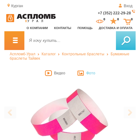
Курган
Вход
+7 (352) 222-29-28
За
0
0
0
о
О КОМПАНИИ
КОНТАКТЫ
ПОМОЩЬ
ДОСТАВКА И ОПЛАТА
зв
Аспломб-Урал
Каталог
Контрольные браслеты
Бумажные
браслеты Тайвек
Видео
Фото