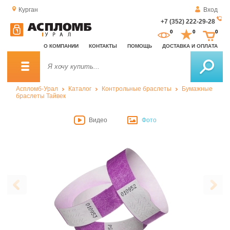
Курган
Вход
+7 (352) 222-29-28
За
0
0
0
о
О КОМПАНИИ
КОНТАКТЫ
ПОМОЩЬ
ДОСТАВКА И ОПЛАТА
зв
Аспломб-Урал
Каталог
Контрольные браслеты
Бумажные
браслеты Тайвек
Видео
Фото