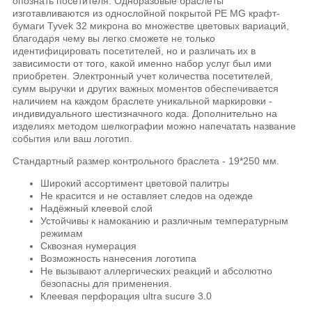
опознать посетителя. Одноразовые браслеты
изготавливаются из однослойной покрытой РЕ MG крафт-
бумаги Tyvek 32 микрона во множестве цветовых вариаций,
благодаря чему вы легко сможете не только
идентифицировать посетителей, но и различать их в
зависимости от того, какой именно набор услуг был ими
приобретен. Электронный учет количества посетителей,
сумм выручки и других важных моментов обеспечивается
наличием на каждом браслете уникальной маркировки -
индивидуального шестизначного кода. Дополнительно на
изделиях методом шелкографии можно напечатать название
события или ваш логотип.
Стандартный размер контрольного браслета - 19*250 мм.
Широкий ассортимент цветовой палитры
Не красится и не оставляет следов на одежде
Надёжный клеевой слой
Устойчивы к намоканию и различным температурным
режимам
Сквозная нумерация
Возможность нанесения логотипа
Не вызывают аллергических реакций и абсолютно
безопасны для применения.
Клеевая перфорация ultra sucure 3.0