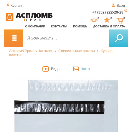
Курган
Вход
+7 (352) 222-29-28
За
0
0
0
о
О КОМПАНИИ
КОНТАКТЫ
ПОМОЩЬ
ДОСТАВКА И ОПЛАТА
зв
Аспломб-Урал
Каталог
Специальные пакеты
Курьер
пакеты
Видео
Фото