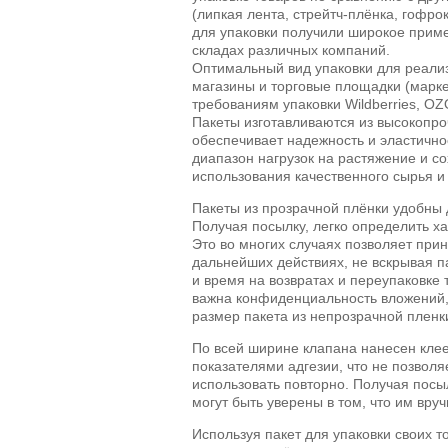
(липкая лента, стрейтч-плёнка, гофрок
для упаковки получили широкое при
складах различных компаний.
Оптимальный вид упаковки для реализ
магазины и торговые площадки (марке
требованиям упаковки Wildberries, OZ
Пакеты изготавливаются из высокопро
обеспечивает надежность и эластично
диапазон нагрузок на растяжение и со
использования качественного сырья и
Пакеты из прозрачной плёнки удобны
Получая посылку, легко определить ха
Это во многих случаях позволяет при
дальнейших действиях, не вскрывая па
и время на возвратах и переупаковке 
важна конфиденциальность вложений
размер пакета из непрозрачной пленк
По всей ширине клапана нанесен кле
показателями адгезии, что не позволя
использовать повторно. Получая посы
могут быть уверены в том, что им вруч
Используя пакет для упаковки своих т