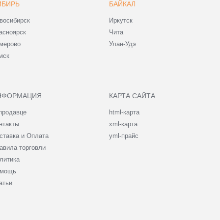
ИБИРЬ
БАЙКАЛ
восибирск
Иркутск
асноярск
Чита
мерово
Улан-Удэ
мск
НФОРМАЦИЯ
КАРТА САЙТА
продавце
html-карта
нтакты
xml-карта
ставка и Оплата
yml-прайс
авила торговли
литика
мощь
атьи