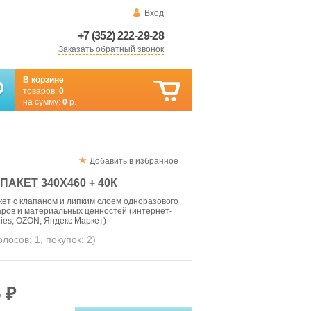
Вход
+7 (352) 222-29-28
Заказать обратный звонок
В корзине
товаров:
0
на сумму:
0
р.
Добавить в избранное
АКЕТ 340Х460 + 40К
ет с клапаном и липким слоем одноразового
аров и материальных ценностей (интернет-
ries, OZON, Яндекс Маркет)
голосов:
1
, покупок:
2
)
 ₽