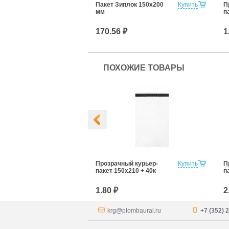
Пакет Зиплок 150х200
Купить
П
мм
п
170.56 ₽
1
ПОХОЖИЕ ТОВАРЫ
й курьер-
Купить
Прозрачный курьер-
Купить
П
600 + 40к
пакет 150х210 + 40к
п
1.80 ₽
2
krg@plombaural.ru
+7 (352) 