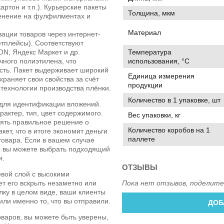
артон и т.п.). Курьерские пакеты
Толщина, мкм
менение на фулфилментах и
Материал
ации товаров через интернет-
тплейсы). Соответствуют
Температура
ON, Яндекс Маркет и др.
использования, °C
чного полиэтилена, что
сть. Пакет выдерживает широкий
Единица измерения
храняет свои свойства за счёт
продукции
 технологии производства плёнки.
Количество в 1 упаковке, шт
 для идентификации вложений.
рактер, тип, цвет содержимого.
Вес упаковки, кг
нять правильное решение о
Количество коробов на 1
кет, что в итоге экономит деньги
паллете
товара. Если в вашем случае
, вы можете выбрать подходящий
и.
ОТЗЫВЫ
евой слой с высокими
ет его вскрыть незаметно или
Пока нет отзывов, поделите
лку в целом виде, ваши клиенты
или именно то, что вы отправили.
ДОБ
оваров, вы можете быть уверены,