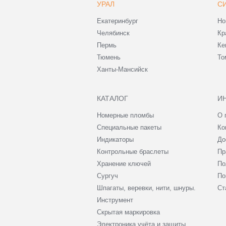
УРАЛ
С
Екатеринбург
Но
Челябинск
Кр
Пермь
Ке
Тюмень
То
Ханты-Мансийск
КАТАЛОГ
И
Номерные пломбы
О 
Специальные пакеты
Ко
Индикаторы
До
Контрольные браслеты
Пр
Хранение ключей
По
Сургуч
По
Шпагаты, веревки, нити, шнуры.
Ст
Инструмент
Скрытая маркировка
Электроника учёта и защиты