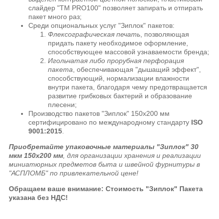
слайдер "ТМ PRO100" позволяет запирать и отпирать
пакет много раз;
Среди опциональных услуг "Зиплок" пакетов:
Флексографическая печать
, позволяющая
придать пакету необходимое оформление,
способствующее массовой узнаваемости бренда;
Игольчатая либо прорубная перфорация
пакета
, обеспечивающая "дышащий эффект",
способствующий, нормализации влажности
внутри пакета, благодаря чему предотвращается
развитие грибковых бактерий и образование
плесени;
Производство пакетов "Зиплок" 150х200 мм
сертифицировано по международному стандарту
ISO
9001:2015
.
Приобретайте упаковочные материалы "Зиплок" 30
мкм 150х200 мм
, для организации хранения и реализации
миниатюрных предметов быта и швейной фурнитуры в
"АСПЛОМБ" по привлекательной цене!
Обращаем ваше внимание: Стоимость "Зиплок" Пакета
указана без НДС!