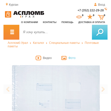
Курган
Вход
+7 (352) 222-29-28
За
0
0
0
о
О КОМПАНИИ
КОНТАКТЫ
ПОМОЩЬ
ДОСТАВКА И ОПЛАТА
зв
Аспломб-Урал
Каталог
Специальные пакеты
Почтовые
пакеты
Видео
Фото