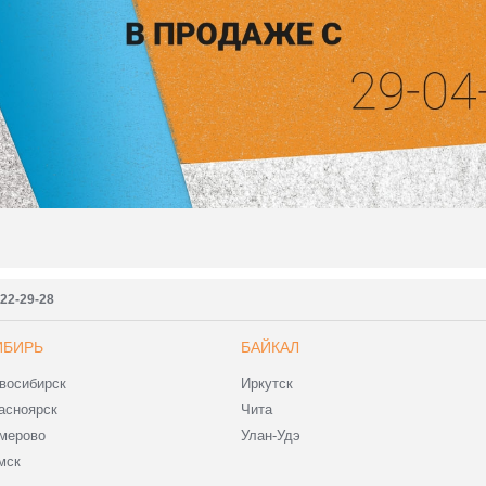
222-29-28
ИБИРЬ
БАЙКАЛ
восибирск
Иркутск
асноярск
Чита
мерово
Улан-Удэ
мск