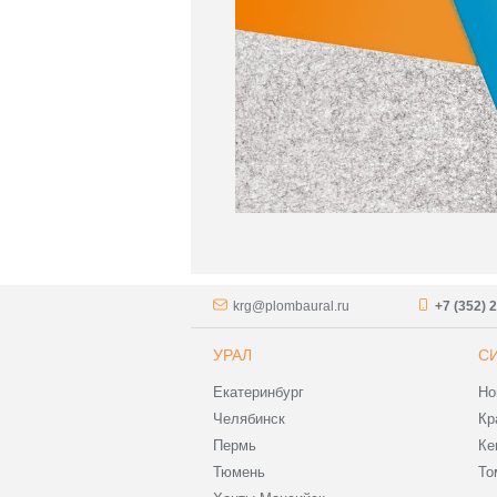
krg@plombaural.ru
+7 (352) 
УРАЛ
С
Екатеринбург
Но
Челябинск
Кр
Пермь
Ке
Тюмень
То