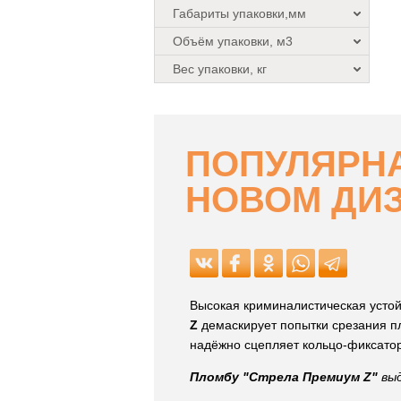
Габариты упаковки,мм
Объём упаковки, м3
Вес упаковки, кг
ПОПУЛЯРНА
НОВОМ ДИ
Высокая криминалистическая усто
Z
демаскирует попытки срезания 
надёжно сцепляет кольцо-фиксато
Пломбу "Стрела Премиум Z"
выд