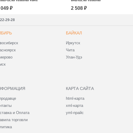
авесным замком типа
врезным замком
КРАБ»
 049 ₽
2 508 ₽
222-29-28
ИБИРЬ
БАЙКАЛ
восибирск
Иркутск
асноярск
Чита
мерово
Улан-Удэ
мск
НФОРМАЦИЯ
КАРТА САЙТА
продавце
html-карта
нтакты
xml-карта
ставка и Оплата
yml-прайс
авила торговли
литика