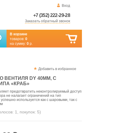
Вход
+7 (352) 222-29-28
Заказать обратный звонок
В корзине
товаров:
0
на сумму:
0
р.
Добавить в избранное
 ВЕНТИЛЯ DY 40ММ, С
ИПА «КРАБ»
воляет предотвратить неконтролируемый доступ
ора не налагает ограничений на тип
 успешно используется как с шаровыми, так с
ми
голосов:
1
, покупок:
5
)