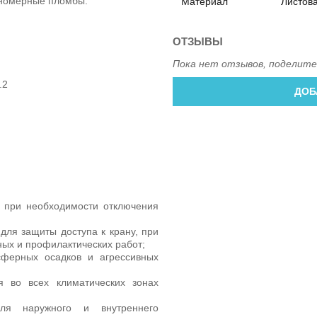
 номерные пломбы.
Материал
Листов
ОТЗЫВЫ
Пока нет отзывов, поделите
2.2
ДОБ
я при необходимости отключения
для защиты доступа к крану, при
ых и профилактических работ;
ферных осадков и агрессивных
я во всех климатических зонах
для наружного и внутреннего