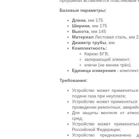
проушинах вставляются пластиковые
Базовые параметры:
Длина
, мм 175
Ширина
, мм 175
Высота
, мм 145
Материал
Листовая сталь, мм 
Диаметр трубы
, мм
Комплектность:
Каркас БГВ;
запирающий элемент;
ключи (не менее трёх).
Единица измерения
- комплект.
Требования:
Устройство может применятьс
подачи газа при неуплате;
Устройство может применяться 
проведении ремонтных, аварийн
Для защиты вентиля от атмос
сред;
Устройство может применятьс
Российской Федерации;
Устройство предназначено 