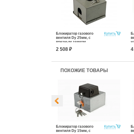
Блокиратор газового
Купить
Б
вентиля Dy 25мм, с
в
врезным замком
н
«
2 508 ₽
4
ПОХОЖИЕ ТОВАРЫ
чный конус
Купить
Блокиратор газового
Купить
Б
вентиля Dy 15мм, с
в