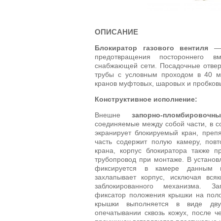
ОПИСАНИЕ
Блокиратор газового вентиля
— 
предотвращения постороннего в
снабжающей сети. Посадочные отвер
трубы с условным проходом в 40 м
кранов муфтовых, шаровых и пробков
Конструктивное исполнение:
Внешне
запорно-пломбировоч
соединяемые между собой части, в с
экранирует блокируемый кран, преп
часть содержит полую камеру, пов
крана, корпус блокиратора также п
трубопровод при монтаже. В устано
фиксируется в камере данным п
захлапывает корпус, исключая вся
заблокированного механизма. За
фиксатор положения крышки на поло
крышки выполняется в виде дв
опечатывании сквозь кожух, после ч