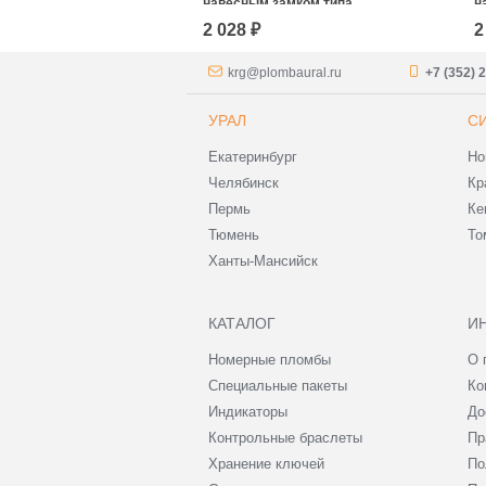
навесным замком типа
н
«КРАБ»
«
2 028 ₽
2
krg@plombaural.ru
+7 (352) 
УРАЛ
С
Екатеринбург
Но
Челябинск
Кр
Пермь
Ке
Тюмень
То
Ханты-Мансийск
КАТАЛОГ
И
Номерные пломбы
О 
Специальные пакеты
Ко
Индикаторы
До
Контрольные браслеты
Пр
Хранение ключей
По