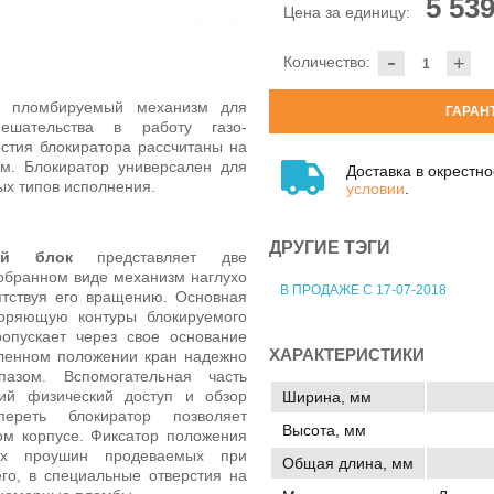
5 539
Цена за единицу:
-
Количество:
+
пломбируемый механизм для
ГАРАН
мешательства в работу газо-
стия блокиратора рассчитаны на
м. Блокиратор универсален для
Доставка в окрестн
ых типов исполнения.
условии
.
ДРУГИЕ ТЭГИ
ный блок
представляет две
обранном виде механизм наглухо
В ПРОДАЖЕ С 17-07-2018
ятствуя его вращению. Основная
торяющую контуры блокируемого
ропускает через свое основание
ХАРАКТЕРИСТИКИ
вленном положении кран надежно
азом. Вспомогательная часть
кий физический доступ и обзор
Ширина, мм
переть блокиратор позволяет
Высота, мм
м корпусе. Фиксатор положения
ух проушин продеваемых при
Общая длина, мм
его, в специальные отверстия на