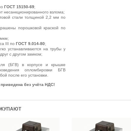
по
ГОСТ 15150-69
;
т несанкционированного взлома;
стовой стали толщиной 2,2 мм по
окрашены порошковой краской по
 мкм;
а III по
ГОСТ 9.014-80
;
егко устанавливаются на трубы у
друг с другом замком;
иля (БГВ) в корпусе и крышке
оведения опломбировки БГВ
ой после его установки.
приведена без учёта НДС!
ОКУПАЮТ