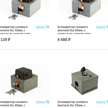
локиратор газового
Купить
Блокиратор газового
Купить
ентиля Dy 32мм, с
вентиля Dy 50мм, с
авесным замком типа
навесным замком типа
КРАБ»
«КРАБ»
 139 ₽
6 688 ₽
локиратор газового
Купить
Блокиратор газового
Купить
ентиля Dy 20мм, с
вентиля Dy 25мм, с