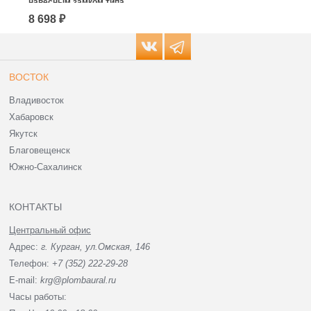
навесным замком типа
навесным замком типа
«КРАБ»
«КРАБ»
8 698 ₽
4 139 ₽
ВОСТОК
Владивосток
Хабаровск
Якутск
Благовещенск
Южно-Сахалинск
КОНТАКТЫ
Центральный офис
Адрес:
г. Курган, ул.Омская, 146
Телефон:
+7 (352) 222-29-28
E-mail:
krg@plombaural.ru
Часы работы: