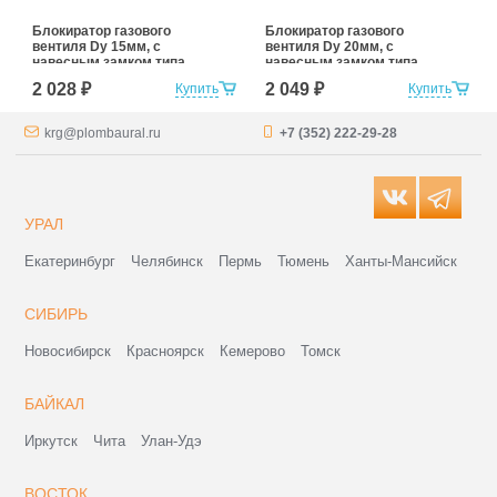
Блокиратор газового
Блокиратор газового
вентиля Dy 15мм, с
вентиля Dy 20мм, с
навесным замком типа
навесным замком типа
«КРАБ»
«КРАБ»
2 028 ₽
2 049 ₽
Купить
Купить
krg@plombaural.ru
+7 (352) 222-29-28
УРАЛ
Екатеринбург
Челябинск
Пермь
Тюмень
Ханты-Мансийск
СИБИРЬ
Новосибирск
Красноярск
Кемерово
Томск
БАЙКАЛ
Иркутск
Чита
Улан-Удэ
ВОСТОК