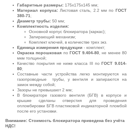
Габаритные размеры:
175х175х145 мм;
Материал корпуса:
Листовая сталь, 2.2 мм по
ГОСТ
380-71
;
Диаметр трубы:
50 мм;
Комплектность изделия:
Основной корпус блокиратора (каркас);
Запирающий механизм;
Комплект ключей, в количестве трех экз.
Единица измерения продукции
- комплект;
Окраска порошковая
по
ГОСТ 9.404-80
, не менее 80
мкм толщиной;
Качество покрытия не ниже класса III по
ГОСТ 9.014-
80
;
Составные части устройства легко монтируются на
газопроводные трубы, у вентиля и запираются на
замок между собой;
Зазоры не превышают 2 мм;
В блокираторе газового вентиля (БГВ) в корпусе и
крышке сделаны отверстия для проведения
опломбировки БГВ пластиковой индикаторной пломбой
после его установки.
Внимание: Стоимость блокиратора приведена без учёта
НДС!